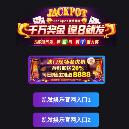
凯发娱乐官网入口1
凯发娱乐官网入口2