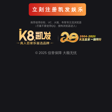
立 刻 注 册 凯 发 娱 乐
推荐使用谷歌、UC、火狐、夸客等主流浏览器
（尽量不要使用QQ、搜狗浏览器进入）
© 2025 信誉保障 大额无忧