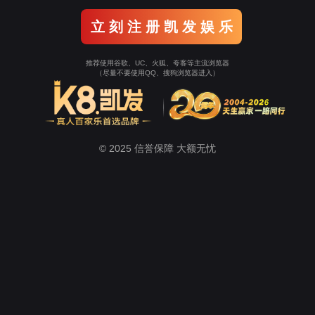
立 刻 注 册 凯 发 娱 乐
推荐使用谷歌、UC、火狐、夸客等主流浏览器
（尽量不要使用QQ、搜狗浏览器进入）
© 2025 信誉保障 大额无忧