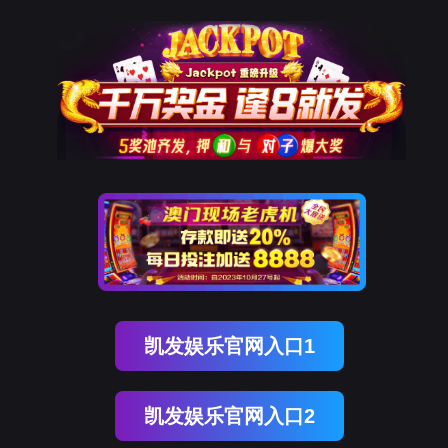
凯发娱乐官网入口1
凯发娱乐官网入口2