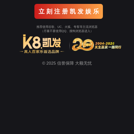
立 刻 注 册 凯 发 娱 乐
推荐使用谷歌、UC、火狐、夸客等主流浏览器
（尽量不要使用QQ、搜狗浏览器进入）
© 2025 信誉保障 大额无忧