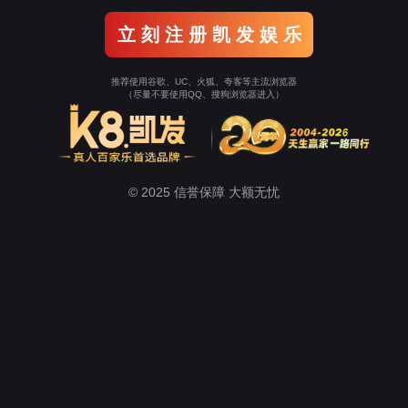
立 刻 注 册 凯 发 娱 乐
推荐使用谷歌、UC、火狐、夸客等主流浏览器
（尽量不要使用QQ、搜狗浏览器进入）
© 2025 信誉保障 大额无忧